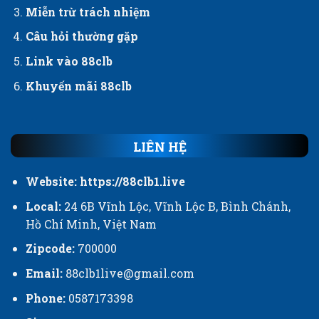
Miễn trừ trách nhiệm
Câu hỏi thường gặp
Link vào 88clb
Khuyến mãi 88clb
LIÊN HỆ
Website:
https://88clb1.live
Local:
24 6B Vĩnh Lộc, Vĩnh Lộc B, Bình Chánh,
Hồ Chí Minh, Việt Nam
Zipcode:
700000
Email:
88clb1live@gmail.com
Phone:
0587173398