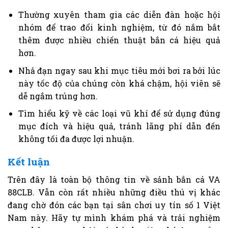
Thường xuyên tham gia các diễn đàn hoặc hội
nhóm để trao đổi kinh nghiệm, từ đó nắm bắt
thêm được nhiều chiến thuật bắn cá hiệu quả
hơn.
Nhả đạn ngay sau khi mục tiêu mới bơi ra bởi lúc
này tốc độ của chúng còn khá chậm, hội viên sẽ
dễ ngắm trúng hơn.
Tìm hiểu kỹ về các loại vũ khí để sử dụng đúng
mục đích và hiệu quả, tránh lãng phí dẫn đến
không tối đa được lợi nhuận.
Kết luận
Trên đây là toàn bộ thông tin về sảnh bắn cá VA
88CLB. Vẫn còn rất nhiều những điều thú vị khác
đang chờ đón các bạn tại sân chơi uy tín số 1 Việt
Nam này. Hãy tự mình khám phá và trải nghiệm