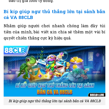
bao trị giá 1000 tỷ đồng.
Bí kíp giúp ngư thủ thắng lớn tại sảnh bắn
cá VA 88CLB
Nhằm giúp người chơi nhanh chóng làm đầy túi
tiền của mình, bài viết xin chia sẻ thêm một vài bí
quyết chiến thắng cực kỳ hiệu quả.
Bí kíp giúp ngư thủ thắng lớn tại sảnh bắn cá VA 88CLB