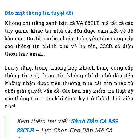
Bảo mật thông tin tuyệt đối
Không chỉ riêng sảnh bắn cá VA 88CLB mà tất cả các
tùy game khác tại nhà cái đều được cam kết về độ
bảo mật. Do đó, các bạn hoàn toàn yên tâm cung cấp
các thông tin chính chủ về họ tên, CCCD, số điện
thoại hay email.
Lưu ý rằng, trong trường hợp khách hàng cung cấp
thông tin sai, thông tin không chính chủ dẫn đến
không nhận được tiền thưởng, nhà cái xin phép từ
chối giải quyết vấn đề. Các bạn hãy kiểm tra thật kỹ
các thông tin trước khi đăng ký trở thành hội viên
nhé!
Xem thêm bài viết:
Sảnh Bắn Cá MG
88CLB
– Lựa Chọn Cho Dân Mê Cá